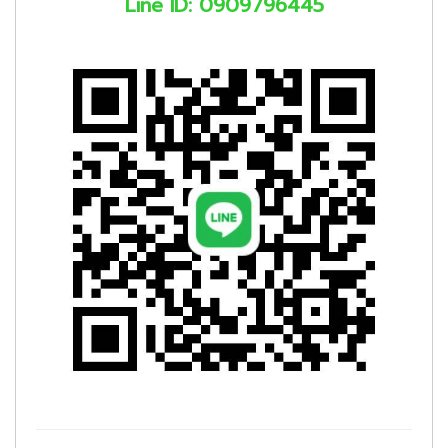
Line ID: 0909796445